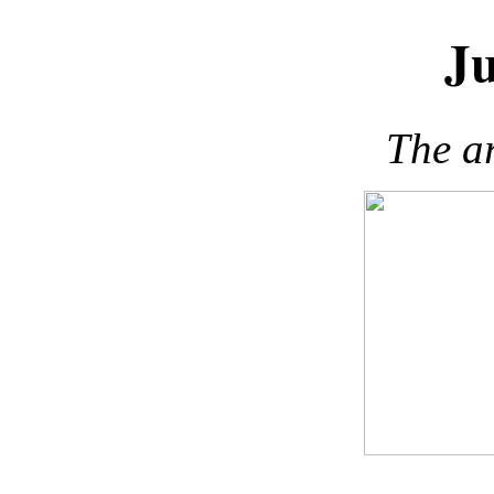
J
The ar